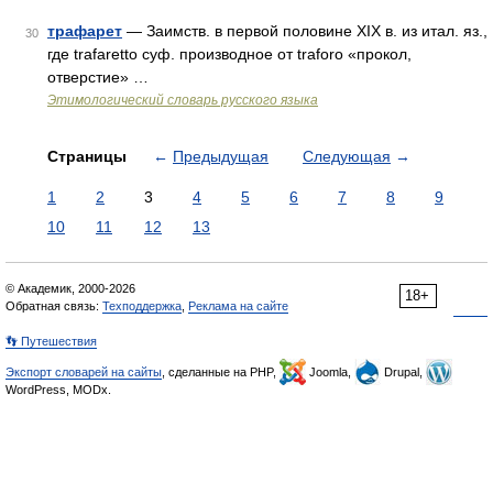
трафарет
— Заимств. в первой половине XIX в. из итал. яз.,
30
где trafaretto суф. производное от traforo «прокол,
отверстие» …
Этимологический словарь русского языка
Страницы
←
Предыдущая
Следующая
→
1
2
3
4
5
6
7
8
9
10
11
12
13
© Академик, 2000-2026
18+
Обратная связь:
Техподдержка
,
Реклама на сайте
👣 Путешествия
Экспорт словарей на сайты
, сделанные на PHP,
Joomla,
Drupal,
WordPress, MODx.