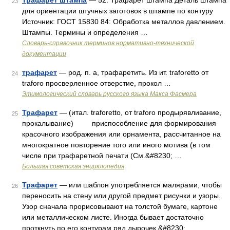
Трафарет штампа
— 52. Трафарет штампа Деталь штампа
23
для ориентации штучных заготовок в штампе по контуру
Источник: ГОСТ 15830 84: Обработка металлов давлением.
Штампы. Термины и определения …
Словарь-справочник терминов нормативно-технической
документации
трафарет
— род. п. а, трафаретить. Из ит. traforetto от
24
traforo просверленное отверстие, прокол …
Этимологический словарь русского языка Макса Фасмера
Трафарет
— (итал. traforetto, от traforo продырявливание,
25
прокалывание) приспособление для формирования
красочного изображения или орнамента, рассчитанное на
многократное повторение того или иного мотива (в том
числе при трафаретной печати (См.&#8230; …
Большая советская энциклопедия
Трафарет
— или шаблон употребляется малярами, чтобы
26
переносить на стену или другой предмет рисунки и узоры.
Узор сначала прорисовывают на толстой бумаге, картоне
или металлическом листе. Иногда бывает достаточно
проткнуть по его контурам ряд дырочек,&#8230; …