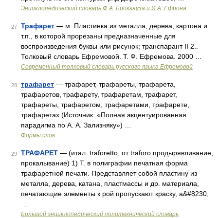
Энциклопедический словарь Ф.А. Брокгауза и И.А. Ефрона
Трафарет
— м. Пластинка из металла, дерева, картона и
27
т.п., в которой прорезаны предназначенные для
воспроизведения буквы или рисунок; транспарант II 2..
Толковый словарь Ефремовой. Т. Ф. Ефремова. 2000 …
Современный толковый словарь русского языка Ефремовой
трафарет
— трафарет, трафареты, трафарета,
28
трафаретов, трафарету, трафаретам, трафарет,
трафареты, трафаретом, трафаретами, трафарете,
трафаретах (Источник: «Полная акцентуированная
парадигма по А. А. Зализняку») …
Формы слов
ТРАФАРЕТ
— (итал. traforetto, от traforo продырявливание,
29
прокалывание) 1) Т. в полиграфии печатная форма
трафаретной печати. Представляет собой пластину из
металла, дерева, катана, пластмассы и др. материала,
печатающие элементы к рой пропускают краску, а&#8230;
…
Большой энциклопедический политехнический словарь