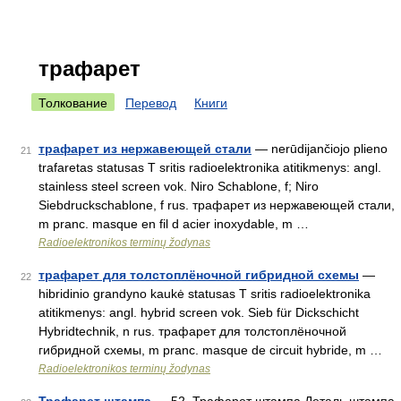
трафарет
Толкование
Перевод
Книги
трафарет из нержавеющей стали
— nerūdijančiojo plieno
21
trafaretas statusas T sritis radioelektronika atitikmenys: angl.
stainless steel screen vok. Niro Schablone, f; Niro
Siebdruckschablone, f rus. трафарет из нержавеющей стали,
m pranc. masque en fil d acier inoxydable, m …
Radioelektronikos terminų žodynas
трафарет для толстоплёночной гибридной схемы
—
22
hibridinio grandyno kaukė statusas T sritis radioelektronika
atitikmenys: angl. hybrid screen vok. Sieb für Dickschicht
Hybridtechnik, n rus. трафарет для толстоплёночной
гибридной схемы, m pranc. masque de circuit hybride, m …
Radioelektronikos terminų žodynas